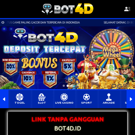
E PALING GACOR DAN TERPERCAYA DI INDONESIA
SELAMAT DATANG DI BOT4D SITUS GAM
TOGEL
SLOT
LIVE CASINO
SPORT
ARCADE
SABU
LINK TANPA GANGGUAN
BOT4D.ID