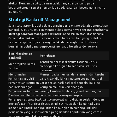
efektif. Dengan begitu, pemain tidak hanya bergantung pada
keberuntungan semata namun juga pada data dan keterampilan yang
mumpuni.
Strategi Bankroll Management
Salah satu aspek krusial dalam bermain game online adalah pengelolaan
bankroll. SITUS 4D BOT4D mengedukasi pemainnya tentang pentingnya
strategi bankroll management
untuk memastikan stabilitas finansial.
Pemain disarankan untuk menetapkan batas taruhan yang realistis
sesuai dengan anggaran yang dimiliki dan menghindari tindakan
bermain impulsif yang berpotensi menyapu bersih saldo mereka.
Tips Manajemen
Penjelasan
Bankroll
Tentukan batas maksimum taruhan untuk
Menetapkan Batas
mencegah kerugian besar dalam satu sesi
Taruhan
permainan.
Menghindari
Mengendalikan emosi dan menghindari taruhan
Permainan Impulsif
yang tidak dipikirkan matang secara finansial.
Pemantauan Kerugian
Catat setiap hasil dari sesi bermain, baik itu
dan Kemenangan
kerugian maupun kemenangan.
Penyesuaian Taruhan
Pasang taruhan lebih tinggi saat menang dan
Berdasarkan Performa
turunkan saat kerugian terjadi.
Penerapan
strategi bankroll management
yang disiplin sejalan dengan
pemanfaatan fitur-fitur situs slot 4d BOT4D adalah kombinasi yang
mematikan untuk meningkatkan kemungkinan menang. Inti dari
permainan yang sukses adalah pengambilan keputusan yang cerdas
serta penerapan taktik yang telah teruji.