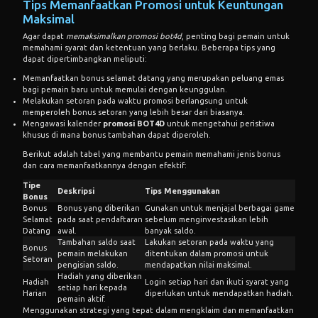
Tips Memanfaatkan Promosi untuk Keuntungan
Maksimal
Agar dapat
memaksimalkan promosi bot4d
, penting bagi pemain untuk
memahami syarat dan ketentuan yang berlaku. Beberapa tips yang
dapat dipertimbangkan meliputi:
Memanfaatkan bonus selamat datang yang merupakan peluang emas
bagi pemain baru untuk memulai dengan keunggulan.
Melakukan setoran pada waktu promosi berlangsung untuk
memperoleh bonus setoran yang lebih besar dari biasanya.
Mengawasi kalender
promosi BOT4D
untuk mengetahui peristiwa
khusus di mana bonus tambahan dapat diperoleh.
Berikut adalah tabel yang membantu pemain memahami jenis bonus
dan cara memanfaatkannya dengan efektif:
Tipe
Deskripsi
Tips Menggunakan
Bonus
Bonus
Bonus yang diberikan
Gunakan untuk menjajal berbagai game
Selamat
pada saat pendaftaran
sebelum menginvestasikan lebih
Datang
awal.
banyak saldo.
Tambahan saldo saat
Lakukan setoran pada waktu yang
Bonus
pemain melakukan
ditentukan dalam promosi untuk
Setoran
pengisian saldo.
mendapatkan nilai maksimal.
Hadiah yang diberikan
Hadiah
Login setiap hari dan ikuti syarat yang
setiap hari kepada
Harian
diperlukan untuk mendapatkan hadiah.
pemain aktif.
Menggunakan strategi yang tepat dalam mengklaim dan memanfaatkan