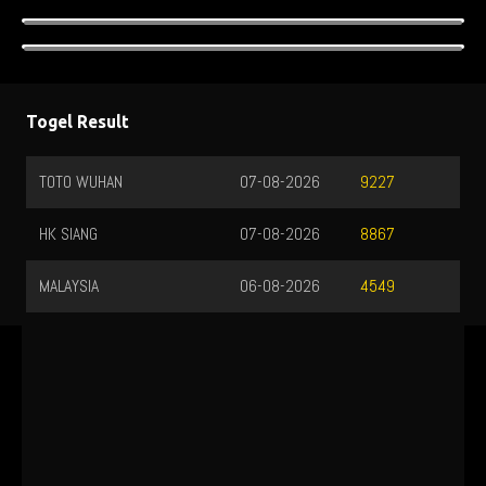
Togel Result
TOTO WUHAN
07-08-2026
9227
HK SIANG
07-08-2026
8867
MALAYSIA
06-08-2026
4549