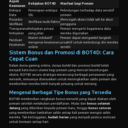
Aspek
Kebijakan BOT4D
Manfaat bagi Pemain
Keamanan
Enkripsi
Penerapan enkripsi
Pelindungan terhadap data sensitif
Data
SSL
pemain
Prosedur
Mencegah akses tidak sah ke akun
Verifikasi multi-faktor
Verifikasi
pengguna
Transparansi
Kebijakan privasi
Pemain mengerti bagaimana data
Kebijakan
yang jelas
mereka digunakan
Materi edukatif
Pemain dapat mengambil langkah
Panduan
mengenai keamanan
proaktif untuk melindungi diri mereka
Keamanan
online
sendiri
Sistem Bonus dan Promosi di BOT4D: Cara
Cepat Cuan
Dalam dunia gaming online,
bonus bot4d
dan
promosi bot4d
telah
menjadi kata kunci utama bagi pemain yang mencari keuntungan
ekstra. BOT4D secara strategis merancang berbagai penawaran yang
menarik, semuanya disesuaikan untuk meningkatkan saldo pemain dan
memberikan mereka lebih banyak peluang untuk menang.
Mengenal Berbagai Tipe Bonus yang Tersedia
BOT4D memberikan rangkaian bonus menarik yang dapat diakses oleh
pemain setelah melakukan pendaftaran. Mulai dari
bonus selamat
datang
yang diberikan kepada pemain baru, hingga
bonus setoran
yang memberikan tambahan saldo setiap kali pemain mengisi saldo
mereka. Tak ketinggalan,
hadiah harian
yang menjadi pemicu motivasi
untuk bermain setiap hari.