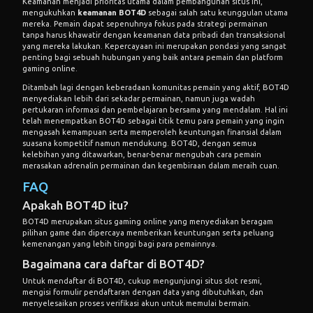
Keamanan menjadi prioritas utama dalam pembangunan situs ini,
mengukuhkan
keamanan BOT4D
sebagai salah satu keunggulan utama
mereka. Pemain dapat sepenuhnya fokus pada strategi permainan
tanpa harus khawatir dengan keamanan data pribadi dan transaksional
yang mereka lakukan. Kepercayaan ini merupakan pondasi yang sangat
penting bagi sebuah hubungan yang baik antara pemain dan platform
gaming online.
Ditambah lagi dengan keberadaan komunitas pemain yang aktif, BOT4D
menyediakan lebih dari sekadar permainan, namun juga wadah
pertukaran informasi dan pembelajaran bersama yang mendalam. Hal ini
telah menempatkan BOT4D sebagai titik temu para pemain yang ingin
mengasah kemampuan serta memperoleh keuntungan finansial dalam
suasana kompetitif namun mendukung. BOT4D, dengan semua
kelebihan yang ditawarkan, benar-benar mengubah cara pemain
merasakan adrenalin permainan dan kegembiraan dalam meraih cuan.
FAQ
Apakah BOT4D itu?
BOT4D merupakan situs gaming online yang menyediakan beragam
pilihan game dan dipercaya memberikan keuntungan serta peluang
kemenangan yang lebih tinggi bagi para pemainnya.
Bagaimana cara daftar di BOT4D?
Untuk mendaftar di BOT4D, cukup mengunjungi situs slot resmi,
mengisi formulir pendaftaran dengan data yang dibutuhkan, dan
menyelesaikan proses verifikasi akun untuk memulai bermain.