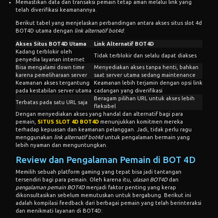
Memastikan data dan transaksi pemain tetap aman melalui link yang
telah diverifikasi keamanannya.
Berikut tabel yang menjelaskan perbandingan antara akses situs slot 4d
BOT4D utama dengan
link alternatif bot4d
:
Akses Situs BOT4D Utama
Link Alternatif BOT4D
Kadang terblokir oleh
Tidak terblokir dan selalu dapat diakses
penyedia layanan internet
Bisa mengalami down time
Menyediakan akses tanpa henti, bahkan
karena pemeliharaan server
saat server utama sedang maintenance
Keamanan akses tergantung
Keamanan lebih terjamin dengan opsi link
pada kestabilan server utama
cadangan yang diverifikasi
Beragam pilihan URL untuk akses lebih
Terbatas pada satu URL saja
fleksibel
Dengan menyediakan akses yang handal dan alternatif bagi para
pemain,
SITUS SLOT 4D BOT4D
menunjukkan komitmen mereka
terhadap kepuasan dan keamanan pelanggan. Jadi, tidak perlu ragu
menggunakan
link alternatif bot4d
untuk pengalaman bermain yang
lebih nyaman dan menguntungkan.
Review dan Pengalaman Pemain di BOT 4D
Memilih sebuah platform gaming yang tepat bisa jadi tantangan
tersendiri bagi para pemain. Oleh karena itu,
ulasan BOT4D
dan
pengalaman pemain BOT4D
menjadi faktor penting yang kerap
dikonsultasikan sebelum memutuskan untuk bergabung. Berikut ini
adalah kompilasi feedback dari berbagai pemain yang telah berinteraksi
dan menikmati layanan di BOT4D: