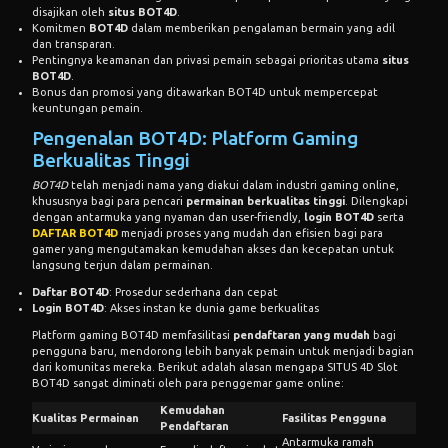
disajikan oleh
situs BOT4D
.
Komitmen
BOT4D
dalam memberikan pengalaman bermain yang adil
dan transparan.
Pentingnya keamanan dan privasi pemain sebagai prioritas utama
situs
BOT4D
.
Bonus dan promosi yang ditawarkan BOT4D untuk mempercepat
keuntungan pemain.
Pengenalan BOT4D: Platform Gaming
Berkualitas Tinggi
BOT4D
telah menjadi nama yang diakui dalam industri gaming online,
khususnya bagi para pencari
permainan berkualitas tinggi
. Dilengkapi
dengan antarmuka yang nyaman dan user-friendly,
login BOT4D
serta
DAFTAR BOT4D
menjadi proses yang mudah dan efisien bagi para
gamer yang mengutamakan kemudahan akses dan kecepatan untuk
langsung terjun dalam permainan.
Daftar BOT4D
: Prosedur sederhana dan cepat
Login BOT4D
: Akses instan ke dunia game berkualitas
Platform gaming BOT4D memfasilitasi
pendaftaran yang mudah
bagi
pengguna baru, mendorong lebih banyak pemain untuk menjadi bagian
dari komunitas mereka. Berikut adalah alasan mengapa SITUS 4D Slot
BOT4D sangat diminati oleh para penggemar game online:
Kemudahan
Kualitas Permainan
Fasilitas Pengguna
Pendaftaran
Antarmuka ramah