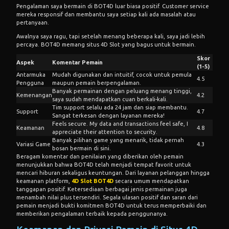
Pengalaman saya bermain di BOT4D luar biasa positif. Customer service
mereka responsif dan membantu saya setiap kali ada masalah atau
pertanyaan.
Awalnya saya ragu, tapi setelah menang beberapa kali, saya jadi lebih
percaya. BOT4D memang situs 4D Slot yang bagus untuk bermain.
Skor
Aspek
Komentar Pemain
(1-5)
Antarmuka
Mudah digunakan dan intuitif, cocok untuk pemula
4.5
Pengguna
maupun pemain berpengalaman.
Banyak permainan dengan peluang menang tinggi,
Kemenangan
4.2
saya sudah mendapatkan cuan berkali-kali.
Tim support selalu ada 24 jam dan siap membantu.
Support
4.7
Sangat terkesan dengan layanan mereka!
Feels secure. My data and transactions feel safe, I
Keamanan
4.8
appreciate their attention to security.
Banyak pilihan game yang menarik, tidak pernah
Variasi Game
4.3
bosan bermain di sini.
Beragam komentar dan penilaian yang diberikan oleh pemain
menunjukkan bahwa BOT4D telah menjadi tempat favorit untuk
mencari hiburan sekaligus keuntungan. Dari layanan pelanggan hingga
keamanan platform,
4D Slot BOT4D
secara umum mendapatkan
tanggapan positif. Ketersediaan berbagai jenis permainan juga
menambah nilai plus tersendiri. Segala ulasan positif dan saran dari
pemain menjadi bukti komitmen BOT4D untuk terus memperbaiki dan
memberikan pengalaman terbaik kepada penggunanya.