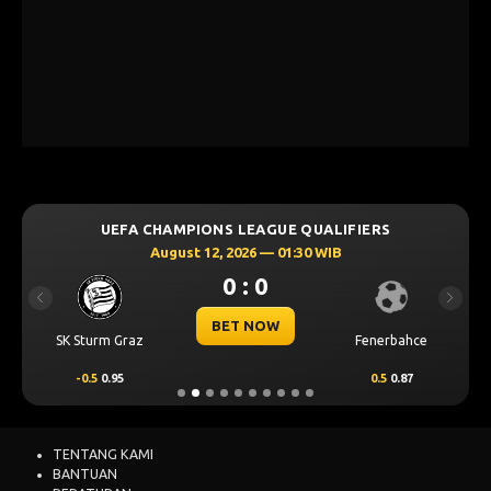
UEFA CHAMPIONS LEAGUE QUALIFIERS
August 12, 2026 — 01:30 WIB
0 : 0
Previous
Next
BET NOW
SK Sturm Graz
Fenerbahce
-0.5
0.95
0.5
0.87
TENTANG KAMI
BANTUAN