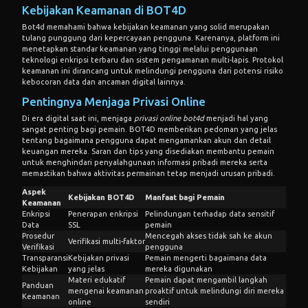
Kebijakan Keamanan di BOT4D
Bot4d memahami bahwa kebijakan keamanan yang solid merupakan
tulang punggung dari kepercayaan pengguna. Karenanya, platform ini
menetapkan standar keamanan yang tinggi melalui penggunaan
teknologi enkripsi terbaru dan sistem pengamanan multi-lapis. Protokol
keamanan ini dirancang untuk melindungi pengguna dari potensi risiko
kebocoran data dan ancaman digital lainnya.
Pentingnya Menjaga Privasi Online
Di era digital saat ini, menjaga
privasi online bot4d
menjadi hal yang
sangat penting bagi pemain. BOT4D memberikan pedoman yang jelas
tentang bagaimana pengguna dapat mengamankan akun dan detail
keuangan mereka. Saran dan tips yang disediakan membantu pemain
untuk menghindari penyalahgunaan informasi pribadi mereka serta
memastikan bahwa aktivitas permainan tetap menjadi urusan pribadi.
Aspek
Kebijakan BOT4D
Manfaat bagi Pemain
Keamanan
Enkripsi
Penerapan enkripsi
Pelindungan terhadap data sensitif
Data
SSL
pemain
Prosedur
Mencegah akses tidak sah ke akun
Verifikasi multi-faktor
Verifikasi
pengguna
Transparansi
Kebijakan privasi
Pemain mengerti bagaimana data
Kebijakan
yang jelas
mereka digunakan
Materi edukatif
Pemain dapat mengambil langkah
Panduan
mengenai keamanan
proaktif untuk melindungi diri mereka
Keamanan
online
sendiri