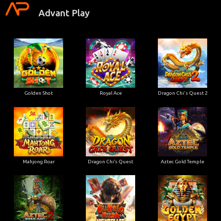
Advant Play
Golden Shot
Royal Ace
Dragon Chi's Quest 2
Mahjong Roar
Dragon Chi’s Quest
Aztec Gold Temple