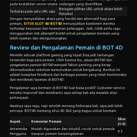
pada kestabilan server utama
cadangan yang diverifikasi
Beragam pilihan URL untuk akses lebih
Terbatas pada satu URL saja
fleksibel
Dengan menyediakan akses yang handal dan alternatif bagi para
pemain,
SITUS SLOT 4D BOT4D
menunjukkan komitmen mereka
terhadap kepuasan dan keamanan pelanggan. Jadi, tidak perlu ragu
menggunakan
link alternatif bot4d
untuk pengalaman bermain yang
lebih nyaman dan menguntungkan.
Review dan Pengalaman Pemain di BOT 4D
Memilih sebuah platform gaming yang tepat bisa jadi tantangan
tersendiri bagi para pemain. Oleh karena itu,
ulasan BOT4D
dan
pengalaman pemain BOT4D
menjadi faktor penting yang kerap
dikonsultasikan sebelum memutuskan untuk bergabung. Berikut ini
adalah kompilasi feedback dari berbagai pemain yang telah berinteraksi
dan menikmati layanan di BOT4D:
Pengalaman saya bermain di BOT4D luar biasa positif. Customer service
mereka responsif dan membantu saya setiap kali ada masalah atau
pertanyaan.
Awalnya saya ragu, tapi setelah menang beberapa kali, saya jadi lebih
percaya. BOT4D memang situs 4D Slot yang bagus untuk bermain.
Skor
Aspek
Komentar Pemain
(1-5)
Antarmuka
Mudah digunakan dan intuitif, cocok untuk pemula
4.5
Pengguna
maupun pemain berpengalaman.