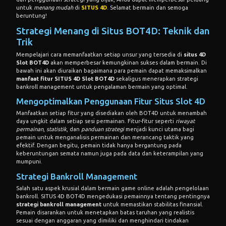
untuk
menang mudah
di
SITUS 4D
. Selamat bermain dan semoga
beruntung!
Strategi Menang di Situs BOT4D: Teknik dan
Trik
Mempelajari cara memanfaatkan setiap unsur yang tersedia di
situs 4D
Slot BOT4D
akan memperbesar kemungkinan sukses dalam bermain. Di
bawah ini akan diuraikan bagaimana para pemain dapat memaksimalkan
manfaat fitur SITUS 4D Slot BOT4D
sekaligus menerapkan strategi
bankroll management untuk pengalaman bermain yang optimal.
Mengoptimalkan Penggunaan Fitur Situs Slot 4D
Manfaatkan setiap fitur yang disediakan oleh BOT4D untuk menambah
daya ungkit dalam setiap sesi permainan. Fitur-fitur seperti
riwayat
permainan
,
statistik
, dan
panduan strategi
menjadi kunci utama bagi
pemain untuk menganalisis permainan dan merancang taktik yang
efektif. Dengan begitu, pemain tidak hanya bergantung pada
keberuntungan semata namun juga pada data dan keterampilan yang
mumpuni.
Strategi Bankroll Management
Salah satu aspek krusial dalam bermain game online adalah pengelolaan
bankroll. SITUS 4D BOT4D mengedukasi pemainnya tentang pentingnya
strategi bankroll management
untuk memastikan stabilitas finansial.
Pemain disarankan untuk menetapkan batas taruhan yang realistis
sesuai dengan anggaran yang dimiliki dan menghindari tindakan