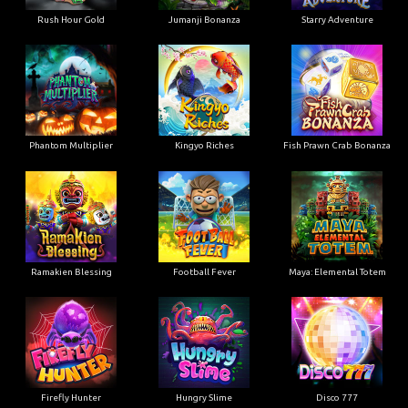
Rush Hour Gold
Jumanji Bonanza
Starry Adventure
Phantom Multiplier
Kingyo Riches
Fish Prawn Crab Bonanza
Ramakien Blessing
Football Fever
Maya: Elemental Totem
Firefly Hunter
Hungry Slime
Disco 777