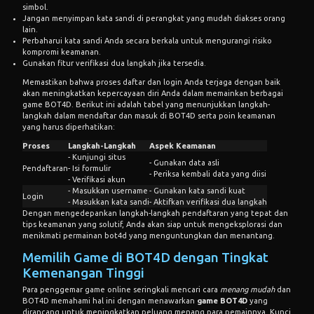
simbol.
Jangan menyimpan kata sandi di perangkat yang mudah diakses orang
lain.
Perbaharui kata sandi Anda secara berkala untuk mengurangi risiko
kompromi keamanan.
Gunakan fitur verifikasi dua langkah jika tersedia.
Memastikan bahwa proses daftar dan login Anda terjaga dengan baik
akan meningkatkan kepercayaan diri Anda dalam memainkan berbagai
game BOT4D. Berikut ini adalah tabel yang menunjukkan langkah-
langkah dalam mendaftar dan masuk di BOT4D serta poin keamanan
yang harus diperhatikan:
Proses
Langkah-Langkah
Aspek Keamanan
- Kunjungi situs
- Gunakan data asli
Pendaftaran
- Isi formulir
- Periksa kembali data yang diisi
- Verifikasi akun
- Masukkan username
- Gunakan kata sandi kuat
Login
- Masukkan kata sandi
- Aktifkan verifikasi dua langkah
Dengan mengedepankan langkah-langkah pendaftaran yang tepat dan
tips keamanan yang solutif, Anda akan siap untuk mengeksplorasi dan
menikmati permainan bot4d yang menguntungkan dan menantang.
Memilih Game di BOT4D dengan Tingkat
Kemenangan Tinggi
Para penggemar game online seringkali mencari cara
menang mudah
dan
BOT4D memahami hal ini dengan menawarkan
game BOT4D
yang
dirancang untuk meningkatkan peluang menang para pemainnya. Kunci