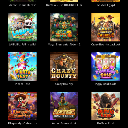
Aztec: Bonus Hunt 2
Buffalo Rush HIGHROLLER
Golden Egypt
LABUBU: Fall in Wild
Maya: Elemental Totem 2
Crazy Bounty: Jackpot
Pinata Fest
Crazy Bounty
Piggy Bank Gold
Rhapsody of Muertos
Aztec: Bonus Hunt
Buffalo Rush