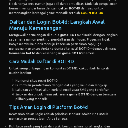
tidak hanya seru namun juga adil dan berkualitas. Mulailah pengalaman
bermain yang luar biasa dengan
daftar BOT4D
dan siap untuk
memenangkan berbagai game menarik setelah
LOGIN BOT4D
.
Daftar dan Login Bot4d: Langkah Awal
Menuju Kemenangan
Mengawali petualangan di dunia
game BOT4D
dimulai dengan langkah
sederhana namun penting: pendaftaran dan login. Proses ini tidak
hanya membuka pintu menuju keseruan permainan tapi juga
mengamankan akses Anda ke dunia alternatif BOT4D—tempat di mana
keamanan bot4d
dan kesenangan
game BOT4D
bertemu.
Cara Mudah Daftar di BOT4D
Untuk menjadi bagian dari komunitas BOT4D, cukup ikuti langkah
mudah berikut:
Kunjungi situs resmi BOT4D.
Isi formulir pendaftaran dengan data yang valid dan lengkap.
Lakukan verifikasi akun melalui email atau SMS yang terdaftar.
Siapkan diri untuk memasuki arena
game BOT4D
dengan beragam
pilihan yang menarik.
Tips Aman Login di Platform Bot4d
Keamanan dalam login adalah prioritas. Berikut adalah tips untuk
memastikan proses login Anda terjaga:
Pilih kata sandi yang
kuat
dan
unik
, kombinasikan huruf, angka, dan