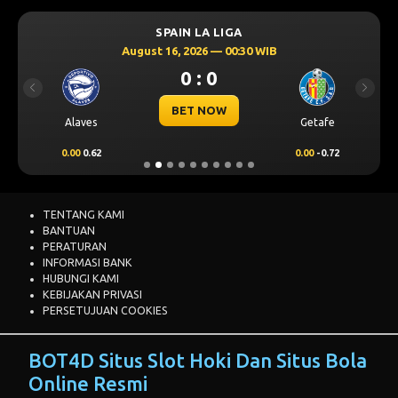
SPAIN LA LIGA
August 16, 2026 — 00:30 WIB
0 : 0
Previous
Next
BET NOW
Alaves
Getafe
0.00
0.62
0.00
-0.72
TENTANG KAMI
BANTUAN
PERATURAN
INFORMASI BANK
HUBUNGI KAMI
KEBIJAKAN PRIVASI
PERSETUJUAN COOKIES
BOT4D Situs Slot Hoki Dan Situs Bola
Online Resmi