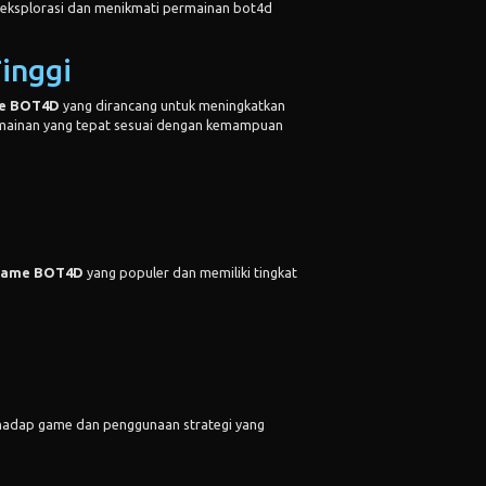
geksplorasi dan menikmati permainan bot4d
inggi
e BOT4D
yang dirancang untuk meningkatkan
rmainan yang tepat sesuai dengan kemampuan
game BOT4D
yang populer dan memiliki tingkat
hadap game dan penggunaan strategi yang