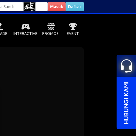
OT4D SITUS GAME PALING GACOR DAN TERPERCAYA DI INDONESIA
Masuk
Daftar
ADE
INTERACTIVE
PROMOSI
EVENT