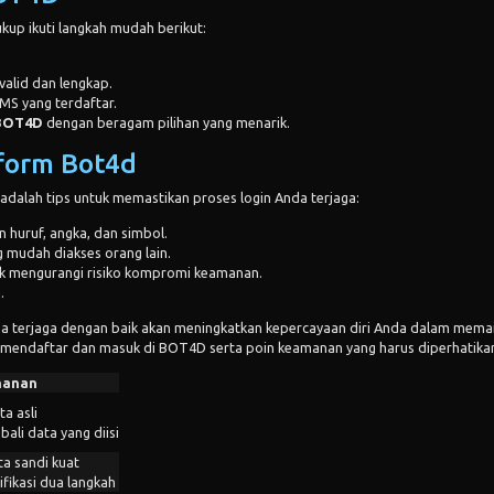
kup ikuti langkah mudah berikut:
valid dan lengkap.
SMS yang terdaftar.
BOT4D
dengan beragam pilihan yang menarik.
tform Bot4d
 adalah tips untuk memastikan proses login Anda terjaga:
n huruf, angka, dan simbol.
 mudah diakses orang lain.
uk mengurangi risiko kompromi keamanan.
.
a terjaga dengan baik akan meningkatkan kepercayaan diri Anda dalam memai
 mendaftar dan masuk di BOT4D serta poin keamanan yang harus diperhatika
manan
a asli
bali data yang diisi
ta sandi kuat
rifikasi dua langkah