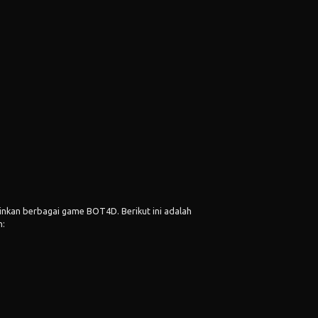
nkan berbagai game BOT4D. Berikut ini adalah
n: