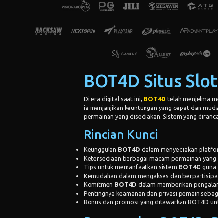
BOT4D Situs Slot
Di era digital saat ini,
BOT4D
telah menjelma men
ia menjanjikan keuntungan yang cepat dan muda
permainan yang disediakan. Sistem yang diran
Rincian Kunci
Keunggulan
BOT4D
dalam menyediakan platfor
Ketersediaan berbagai macam permainan yang m
Tips untuk memanfaatkan sistem
BOT4D
guna 
Kemudahan dalam mengakses dan berpartisipas
Komitmen
BOT4D
dalam memberikan pengalama
Pentingnya keamanan dan privasi pemain sebag
Bonus dan promosi yang ditawarkan BOT4D un