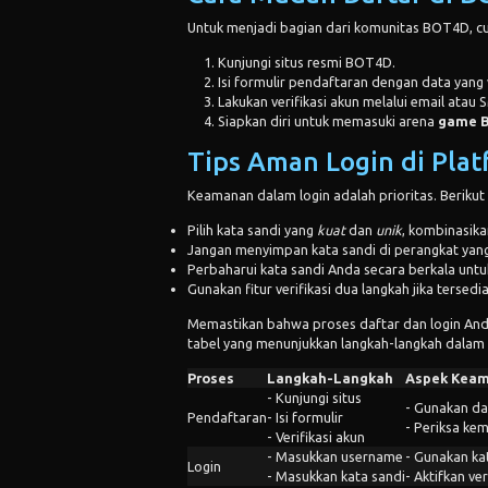
Untuk menjadi bagian dari komunitas BOT4D, cu
Kunjungi situs resmi BOT4D.
Isi formulir pendaftaran dengan data yang 
Lakukan verifikasi akun melalui email atau 
Siapkan diri untuk memasuki arena
game 
Tips Aman Login di Pla
Keamanan dalam login adalah prioritas. Berikut
Pilih kata sandi yang
kuat
dan
unik
, kombinasika
Jangan menyimpan kata sandi di perangkat yang
Perbaharui kata sandi Anda secara berkala unt
Gunakan fitur verifikasi dua langkah jika tersedia
Memastikan bahwa proses daftar dan login And
tabel yang menunjukkan langkah-langkah dalam
Proses
Langkah-Langkah
Aspek Kea
- Kunjungi situs
- Gunakan dat
Pendaftaran
- Isi formulir
- Periksa kem
- Verifikasi akun
- Masukkan username
- Gunakan ka
Login
- Masukkan kata sandi
- Aktifkan ve