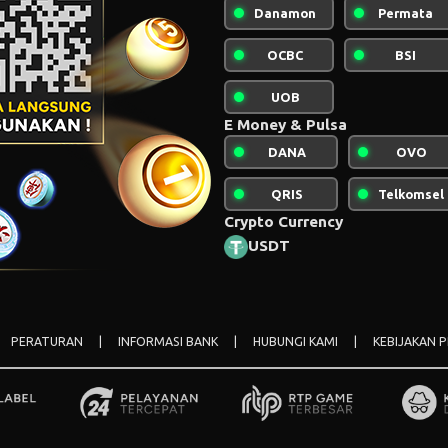
Danamon
Permata
OCBC
BSI
UOB
E Money & Pulsa
DANA
OVO
QRIS
Telkomsel
Crypto Currency
USDT
PERATURAN
|
INFORMASI BANK
|
HUBUNGI KAMI
|
KEBIJAKAN P