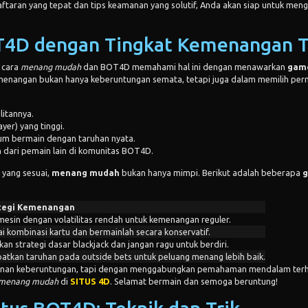
aran yang tepat dan tips keamanan yang solutif, Anda akan siap untuk men
T4D dengan Tingkat Kemenangan T
 cara
menang mudah
dan BOT4D memahami hal ini dengan menawarkan
gam
emenangan bukan hanya keberuntungan semata, tetapi juga dalam memilih pe
litannya.
er) yang tinggi.
um bermain dengan taruhan nyata.
 dari pemain lain di komunitas BOT4D.
 yang sesuai,
menang mudah
bukan hanya mimpi. Berikut adalah beberapa
tegi Kemenangan
 mesin dengan volatilitas rendah untuk kemenangan reguler.
i kombinasi kartu dan bermainlah secara konservatif.
an strategi dasar blackjack dan jangan ragu untuk berdiri.
tkan taruhan pada outside bets untuk peluang menang lebih baik.
ainan keberuntungan, tapi dengan menggabungkan pemahaman mendalam ter
menang mudah
di
SITUS 4D
. Selamat bermain dan semoga beruntung!