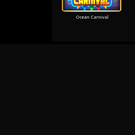
Ocean Carnival