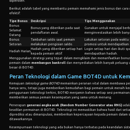
diperoleh.
Berikut adalah tabel yang membantu pemain memahami jenis bonus dan car
efektif:
Tipe Bonus
Deskripsi
Tips Menggunakan
Bonus
Bonus yang diberikan pada saat
Gunakan untuk menjajal ber
Selamat
pendaftaran awal.
menginvestasikan lebih banya
Datang
Bonus
Tambahan saldo saat pemain
Lakukan setoran pada waktu 
Setoran
melakukan pengisian saldo.
promosi untuk mendapatkan n
Hadiah yang diberikan setiap hari
Login setiap hari dan ikuti s
Hadiah Harian
kepada pemain aktif.
mendapatkan hadiah.
Menggunakan strategi yang tepat dalam mengklaim dan memanfaatkan bonu
pemain dalam
membangun bankroll
dan menyediakan lebih banyak peluang
besar di BOT4D.
Peran Teknologi dalam Game BOT4D untuk Ke
Kemajuan
teknologi game BOT4D
memainkan peranan vital dalam membawa pe
hanya seru, tetapi juga memberikan kemudahan bagi pemain untuk meraih 
penggunaan teknologi terkini, BOT4D menjamin bahwa setiap sesi permainan
memberikan semua pemain kesempatan yang sama untuk menang.
Penerapan
generasi angka acak (Random Number Generator atau RNG)
adala
keadilan permainan di BOT4D. Teknologi ini memastikan bahwa hasil dari seti
diprediksi atau dimanipulasi, memberikan kepercayaan kepada pemain dalam 
ditawarkannya.
Kesempurnaan teknologi yang ada bukan hanya terbatas pada keandalan siste