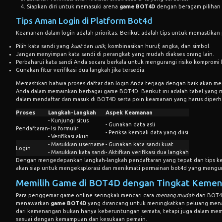
Siapkan diri untuk memasuki arena
game BOT4D
dengan beragam pilihan 
Tips Aman Login di Platform Bot4d
Keamanan dalam login adalah prioritas. Berikut adalah tips untuk memastikan 
Pilih kata sandi yang
kuat
dan
unik
, kombinasikan huruf, angka, dan simbol.
Jangan menyimpan kata sandi di perangkat yang mudah diakses orang lain.
Perbaharui kata sandi Anda secara berkala untuk mengurangi risiko kompromi
Gunakan fitur verifikasi dua langkah jika tersedia.
Memastikan bahwa proses daftar dan login Anda terjaga dengan baik akan me
Anda dalam memainkan berbagai game BOT4D. Berikut ini adalah tabel yang 
dalam mendaftar dan masuk di BOT4D serta poin keamanan yang harus diperh
Proses
Langkah-Langkah
Aspek Keamanan
- Kunjungi situs
- Gunakan data asli
Pendaftaran
- Isi formulir
- Periksa kembali data yang diisi
- Verifikasi akun
- Masukkan username
- Gunakan kata sandi kuat
Login
- Masukkan kata sandi
- Aktifkan verifikasi dua langkah
Dengan mengedepankan langkah-langkah pendaftaran yang tepat dan tips ke
akan siap untuk mengeksplorasi dan menikmati permainan bot4d yang meng
Memilih Game di BOT4D dengan Tingkat Kemen
Para penggemar game online seringkali mencari cara
menang mudah
dan BOT4D
menawarkan
game BOT4D
yang dirancang untuk meningkatkan peluang mena
dari kemenangan bukan hanya keberuntungan semata, tetapi juga dalam mem
sesuai dengan kemampuan dan kesukaan pemain.