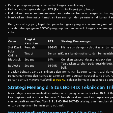
Kenali jenis game yang tersedia dan tingkat kesulitannya.
Pertimbangkan game dengan RTP (Return to Player) yang tinggi.
Praktikkan permainan dengan versi demo sebelum bermain dengan taruhan ny
Manfaatkan informasi tentang tren kemenangan dari pemain lain di komunita
Dengan strategi yang tepat dan pemilihan game yang sesuai,
menang mudah
adalah beberapa
game BOT4D
yang populer dan memiliki tingkat kemenanga
coba:
Tingkat
Game
RTP
Strategi Kemenangan
Kesulitan
Slot Klasik
Rendah
95-99%
Pilih mesin dengan volatilitas rendah
Poker
Tinggi
Bervariasi
Kuasai kombinasi kartu dan bermainlah 
Online
Blackjack
Sedang
99%
Gunakan strategi dasar blackjack dan j
Tempatkan taruhan pada outside bets
Roulette
Sedang
94-98%
baik.
Ingatlah bahwa tidak ada jaminan dalam permainan keberuntungan, tapi d
pemahaman mendalam terhadap game dan penggunaan strategi yang bijak, 
peluang untuk
menang mudah
di
SITUS 4D
. Selamat bermain dan semoga ber
Strategi Menang di Situs BOT4D: Teknik dan Tri
Mempelajari cara memanfaatkan setiap unsur yang tersedia di
situs 4D Slot 
kemungkinan sukses dalam bermain. Di bawah ini akan diuraikan bagaimana p
memaksimalkan
manfaat fitur SITUS 4D Slot BOT4D
sekaligus menerapkan st
untuk pengalaman bermain yang optimal.
Mengoptimalkan Penggunaan Fitur Situs Slot 4D