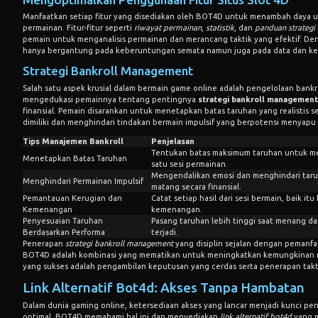
Manfaatkan setiap fitur yang disediakan oleh BOT4D untuk menambah daya un
permainan. Fitur-fitur seperti
riwayat permainan
,
statistik
, dan
panduan strategi
pemain untuk menganalisis permainan dan merancang taktik yang efektif. De
hanya bergantung pada keberuntungan semata namun juga pada data dan ke
Strategi Bankroll Management
Salah satu aspek krusial dalam bermain game online adalah pengelolaan bank
mengedukasi pemainnya tentang pentingnya
strategi bankroll management
finansial. Pemain disarankan untuk menetapkan batas taruhan yang realistis 
dimiliki dan menghindari tindakan bermain impulsif yang berpotensi menyapu 
Tips Manajemen Bankroll
Penjelasan
Tentukan batas maksimum taruhan untuk m
Menetapkan Batas Taruhan
satu sesi permainan.
Mengendalikan emosi dan menghindari taruh
Menghindari Permainan Impulsif
matang secara finansial.
Pemantauan Kerugian dan
Catat setiap hasil dari sesi bermain, baik i
Kemenangan
kemenangan.
Penyesuaian Taruhan
Pasang taruhan lebih tinggi saat menang da
Berdasarkan Performa
terjadi.
Penerapan
strategi bankroll management
yang disiplin sejalan dengan pemanfaat
BOT4D adalah kombinasi yang mematikan untuk meningkatkan kemungkinan m
yang sukses adalah pengambilan keputusan yang cerdas serta penerapan taktik
Link Alternatif Bot4d: Akses Tanpa Hambatan
Dalam dunia gaming online, ketersediaan akses yang lancar menjadi kunci p
optimal. BOT4D memahami hal ini dan menyediakan
link alternatif bot4d
yang 