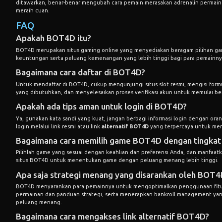
ditawarkan, benar-benar mengubah cara pemain merasakan adrenalin permai
meraih cuan.
FAQ
Apakah BOT4D itu?
BOT4D merupakan situs gaming online yang menyediakan beragam pilihan g
keuntungan serta peluang kemenangan yang lebih tinggi bagi para pemainny
Bagaimana cara daftar di BOT4D?
Untuk mendaftar di BOT4D, cukup mengunjungi situs slot resmi, mengisi form
yang dibutuhkan, dan menyelesaikan proses verifikasi akun untuk memulai be
Apakah ada tips aman untuk login di BOT4D?
Ya, gunakan kata sandi yang kuat, jangan berbagi informasi login dengan oran
login melalui link resmi atau link
alternatif BOT4D
yang terpercaya untuk men
Bagaimana cara memilih game BOT4D dengan tingkat
Pilihlah game yang sesuai dengan keahlian dan preferensi Anda, dan manfaatkan 
situs BOT4D untuk menentukan game dengan peluang menang lebih tinggi.
Apa saja strategi menang yang disarankan oleh BOT4
BOT4D menyarankan para pemainnya untuk mengoptimalkan penggunaan fitur s
permainan dan panduan strategi, serta menerapkan bankroll management ya
peluang menang.
Bagaimana cara mengakses link alternatif BOT4D?