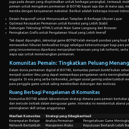
juga pada desain yang dioptimalkan untuk berbagai perangkat, termasuk
mobi
pemain untuk mengakses permainan di BOT4D kapan saja dan di mana saja, me
mereka dengan kenyamanan maksimal. Berikut adalah beberapa inovasi teknol
Desain Responsif untuk Menyesuaikan Tampilan di Berbagai Ukuran Layar
Optimasi Kecepatan Permainan untuk Koneksi yang Lebih Stabil
Dukungan Teknologi HTML5 untuk Main Game Langsung dari Browser
Peningkatan Grafis untuk Pengalaman Visual yang Lebih Imersif
Tak dapat dipungkiri,
teknologi game BOT4D
telah menjadi pondasi yang kuat
menawarkan hiburan berkualitas tinggi sekaligus keberuntungan bagi para pe
yang terus-menerus diperbarui menjanjikan keseruan yang tak terhenti, sert
siapa saja untuk memenangkan permainan.
Komunitas Pemain: Tingkatkan Peluang Menang
Dalam dunia permainan digital di BOT4D,
komunitas pemain bot4d
bukan sekad
menjadi sumber ilmu yang dapat memperkaya pengalaman serta meningkatka
anggota. Di era yang serba terkoneksi,
jaringan sosial gaming online
tumbuh men
para penggila game untuk saling memberikan dukungan dan motivasi.
Ruang Berbagi Pengalaman di Komunitas
Komunitas BOT4D adalah laboratorium strategi dimana para pemain bertukar
dan metode terbaik dalam menguasai game. Interaksi ini membentuk aliansi 
peningkatan skill setiap anggotanya.
Manfaat Komunitas
Strategi yang Dibagikan
Hasil
Kesempatan Belajar
Analisis Permainan
Pengetahuan Game Meningk
Network Bertambah
Manajemen Risiko
Keputusan Bertaruh Lebih Ba