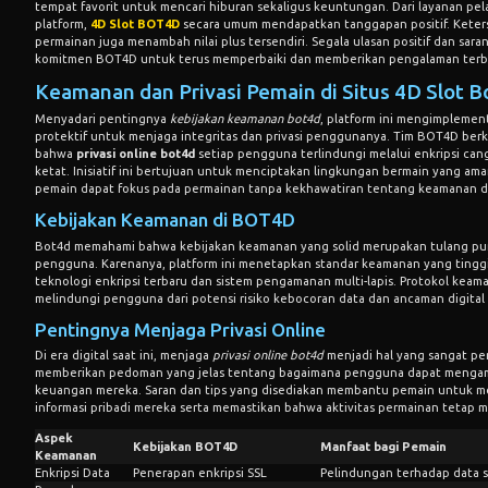
tempat favorit untuk mencari hiburan sekaligus keuntungan. Dari layanan p
platform,
4D Slot BOT4D
secara umum mendapatkan tanggapan positif. Keters
permainan juga menambah nilai plus tersendiri. Segala ulasan positif dan sara
komitmen BOT4D untuk terus memperbaiki dan memberikan pengalaman terb
Keamanan dan Privasi Pemain di Situs 4D Slot B
Menyadari pentingnya
kebijakan keamanan bot4d
, platform ini mengimplemen
protektif untuk menjaga integritas dan privasi penggunanya. Tim BOT4D be
bahwa
privasi online bot4d
setiap pengguna terlindungi melalui enkripsi ca
ketat. Inisiatif ini bertujuan untuk menciptakan lingkungan bermain yang am
pemain dapat fokus pada permainan tanpa kekhawatiran tentang keamanan d
Kebijakan Keamanan di BOT4D
Bot4d memahami bahwa kebijakan keamanan yang solid merupakan tulang pu
pengguna. Karenanya, platform ini menetapkan standar keamanan yang tingg
teknologi enkripsi terbaru dan sistem pengamanan multi-lapis. Protokol keam
melindungi pengguna dari potensi risiko kebocoran data dan ancaman digital 
Pentingnya Menjaga Privasi Online
Di era digital saat ini, menjaga
privasi online bot4d
menjadi hal yang sangat pe
memberikan pedoman yang jelas tentang bagaimana pengguna dapat mengam
keuangan mereka. Saran dan tips yang disediakan membantu pemain untuk 
informasi pribadi mereka serta memastikan bahwa aktivitas permainan tetap m
Aspek
Kebijakan BOT4D
Manfaat bagi Pemain
Keamanan
Enkripsi Data
Penerapan enkripsi SSL
Pelindungan terhadap data s