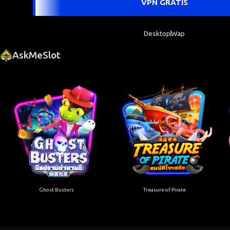
VPN GRATIS
Desktop
Wap
AskMeSlot
Ghost Busters
Treasure of Pirate