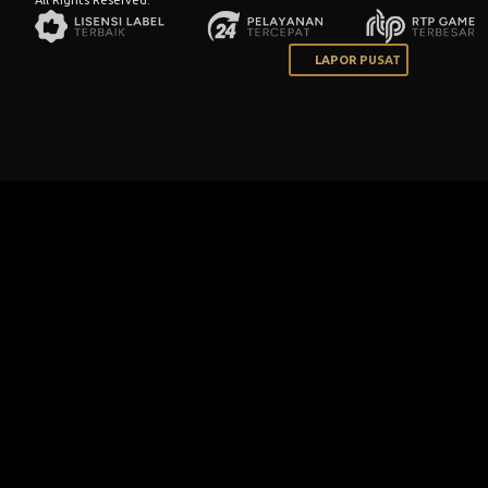
LAPOR PUSAT