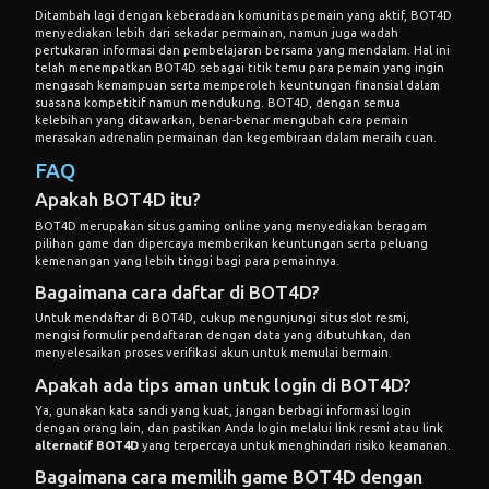
Ditambah lagi dengan keberadaan komunitas pemain yang aktif, BOT4D
menyediakan lebih dari sekadar permainan, namun juga wadah
pertukaran informasi dan pembelajaran bersama yang mendalam. Hal ini
telah menempatkan BOT4D sebagai titik temu para pemain yang ingin
mengasah kemampuan serta memperoleh keuntungan finansial dalam
suasana kompetitif namun mendukung. BOT4D, dengan semua
kelebihan yang ditawarkan, benar-benar mengubah cara pemain
merasakan adrenalin permainan dan kegembiraan dalam meraih cuan.
FAQ
Apakah BOT4D itu?
BOT4D merupakan situs gaming online yang menyediakan beragam
pilihan game dan dipercaya memberikan keuntungan serta peluang
kemenangan yang lebih tinggi bagi para pemainnya.
Bagaimana cara daftar di BOT4D?
Untuk mendaftar di BOT4D, cukup mengunjungi situs slot resmi,
mengisi formulir pendaftaran dengan data yang dibutuhkan, dan
menyelesaikan proses verifikasi akun untuk memulai bermain.
Apakah ada tips aman untuk login di BOT4D?
Ya, gunakan kata sandi yang kuat, jangan berbagi informasi login
dengan orang lain, dan pastikan Anda login melalui link resmi atau link
alternatif BOT4D
yang terpercaya untuk menghindari risiko keamanan.
Bagaimana cara memilih game BOT4D dengan