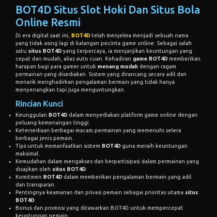
BOT4D Situs Slot Hoki Dan Situs Bola
Online Resmi
Di era digital saat ini,
BOT4D
telah menjelma menjadi sebuah nama
yang tidak asing lagi di kalangan pecinta game online. Sebagai salah
satu
situs BOT4D
yang terpercaya, ia menjanjikan keuntungan yang
cepat dan mudah, alias auto cuan. Kehadiran
game BOT4D
memberikan
harapan bagi para gamer untuk
menang mudah
dengan ragam
permainan yang disediakan. Sistem yang dirancang secara adil dan
menarik menghadirkan pengalaman bermain yang tidak hanya
menyenangkan tapi juga menguntungkan.
Rincian Kunci
Keunggulan
BOT4D
dalam menyediakan platform game online dengan
peluang kemenangan tinggi.
Ketersediaan berbagai macam permainan yang memenuhi selera
berbagai jenis pemain.
Tips untuk memanfaatkan sistem
BOT4D
guna meraih keuntungan
maksimal.
Kemudahan dalam mengakses dan berpartisipasi dalam permainan yang
disajikan oleh
situs BOT4D
.
Komitmen
BOT4D
dalam memberikan pengalaman bermain yang adil
dan transparan.
Pentingnya keamanan dan privasi pemain sebagai prioritas utama
situs
BOT4D
.
Bonus dan promosi yang ditawarkan BOT4D untuk mempercepat
keuntungan pemain.