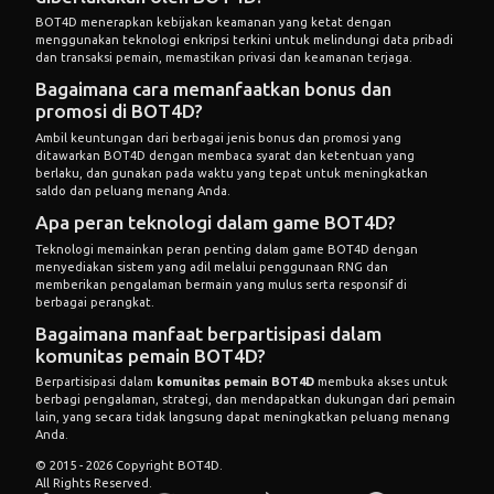
BOT4D menerapkan kebijakan keamanan yang ketat dengan
menggunakan teknologi enkripsi terkini untuk melindungi data pribadi
dan transaksi pemain, memastikan privasi dan keamanan terjaga.
Bagaimana cara memanfaatkan bonus dan
promosi di BOT4D?
Ambil keuntungan dari berbagai jenis bonus dan promosi yang
ditawarkan BOT4D dengan membaca syarat dan ketentuan yang
berlaku, dan gunakan pada waktu yang tepat untuk meningkatkan
saldo dan peluang menang Anda.
Apa peran teknologi dalam game BOT4D?
Teknologi memainkan peran penting dalam game BOT4D dengan
menyediakan sistem yang adil melalui penggunaan RNG dan
memberikan pengalaman bermain yang mulus serta responsif di
berbagai perangkat.
Bagaimana manfaat berpartisipasi dalam
komunitas pemain BOT4D?
Berpartisipasi dalam
komunitas pemain BOT4D
membuka akses untuk
berbagi pengalaman, strategi, dan mendapatkan dukungan dari pemain
lain, yang secara tidak langsung dapat meningkatkan peluang menang
Anda.
© 2015 - 2026 Copyright BOT4D.
All Rights Reserved.