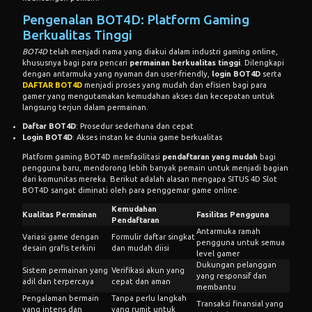
Pengenalan BOT4D: Platform Gaming
Berkualitas Tinggi
BOT4D
telah menjadi nama yang diakui dalam industri gaming online,
khususnya bagi para pencari
permainan berkualitas tinggi
. Dilengkapi
dengan antarmuka yang nyaman dan user-friendly,
login BOT4D
serta
DAFTAR BOT4D
menjadi proses yang mudah dan efisien bagi para
gamer yang mengutamakan kemudahan akses dan kecepatan untuk
langsung terjun dalam permainan.
Daftar BOT4D
: Prosedur sederhana dan cepat
Login BOT4D
: Akses instan ke dunia game berkualitas
Platform gaming BOT4D memfasilitasi
pendaftaran yang mudah
bagi
pengguna baru, mendorong lebih banyak pemain untuk menjadi bagian
dari komunitas mereka. Berikut adalah alasan mengapa SITUS 4D Slot
BOT4D sangat diminati oleh para penggemar game online:
Kemudahan
Kualitas Permainan
Fasilitas Pengguna
Pendaftaran
Antarmuka ramah
Variasi game dengan
Formulir daftar singkat
pengguna untuk semua
desain grafis terkini
dan mudah diisi
level gamer
Dukungan pelanggan
Sistem permainan yang
Verifikasi akun yang
yang responsif dan
adil dan terpercaya
cepat dan aman
membantu
Pengalaman bermain
Tanpa perlu langkah
Transaksi finansial yang
yang intens dan
yang rumit untuk