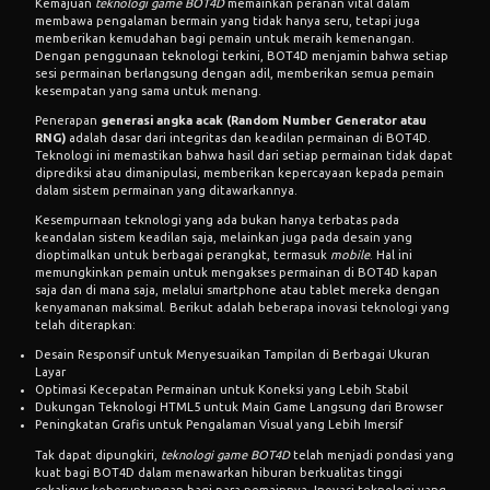
Kemajuan
teknologi game BOT4D
memainkan peranan vital dalam
membawa pengalaman bermain yang tidak hanya seru, tetapi juga
memberikan kemudahan bagi pemain untuk meraih kemenangan.
Dengan penggunaan teknologi terkini, BOT4D menjamin bahwa setiap
sesi permainan berlangsung dengan adil, memberikan semua pemain
kesempatan yang sama untuk menang.
Penerapan
generasi angka acak (Random Number Generator atau
RNG)
adalah dasar dari integritas dan keadilan permainan di BOT4D.
Teknologi ini memastikan bahwa hasil dari setiap permainan tidak dapat
diprediksi atau dimanipulasi, memberikan kepercayaan kepada pemain
dalam sistem permainan yang ditawarkannya.
Kesempurnaan teknologi yang ada bukan hanya terbatas pada
keandalan sistem keadilan saja, melainkan juga pada desain yang
dioptimalkan untuk berbagai perangkat, termasuk
mobile
. Hal ini
memungkinkan pemain untuk mengakses permainan di BOT4D kapan
saja dan di mana saja, melalui smartphone atau tablet mereka dengan
kenyamanan maksimal. Berikut adalah beberapa inovasi teknologi yang
telah diterapkan:
Desain Responsif untuk Menyesuaikan Tampilan di Berbagai Ukuran
Layar
Optimasi Kecepatan Permainan untuk Koneksi yang Lebih Stabil
Dukungan Teknologi HTML5 untuk Main Game Langsung dari Browser
Peningkatan Grafis untuk Pengalaman Visual yang Lebih Imersif
Tak dapat dipungkiri,
teknologi game BOT4D
telah menjadi pondasi yang
kuat bagi BOT4D dalam menawarkan hiburan berkualitas tinggi
sekaligus keberuntungan bagi para pemainnya. Inovasi teknologi yang