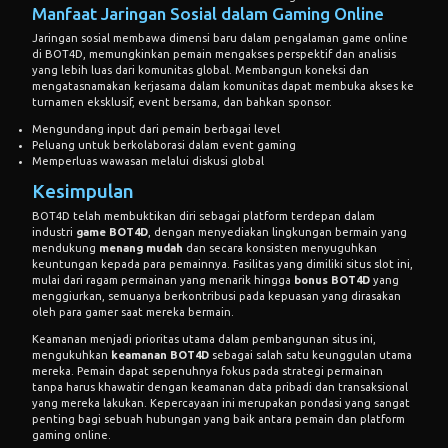
Manfaat Jaringan Sosial dalam Gaming Online
Jaringan sosial membawa dimensi baru dalam pengalaman game online
di BOT4D, memungkinkan pemain mengakses perspektif dan analisis
yang lebih luas dari komunitas global. Membangun koneksi dan
mengatasnamakan kerjasama dalam komunitas dapat membuka akses ke
turnamen eksklusif, event bersama, dan bahkan sponsor.
Mengundang input dari pemain berbagai level
Peluang untuk berkolaborasi dalam event gaming
Memperluas wawasan melalui diskusi global
Kesimpulan
BOT4D telah membuktikan diri sebagai platform terdepan dalam
industri
game BOT4D
, dengan menyediakan lingkungan bermain yang
mendukung
menang mudah
dan secara konsisten menyuguhkan
keuntungan kepada para pemainnya. Fasilitas yang dimiliki situs slot ini,
mulai dari ragam permainan yang menarik hingga
bonus BOT4D
yang
menggiurkan, semuanya berkontribusi pada kepuasan yang dirasakan
oleh para gamer saat mereka bermain.
Keamanan menjadi prioritas utama dalam pembangunan situs ini,
mengukuhkan
keamanan BOT4D
sebagai salah satu keunggulan utama
mereka. Pemain dapat sepenuhnya fokus pada strategi permainan
tanpa harus khawatir dengan keamanan data pribadi dan transaksional
yang mereka lakukan. Kepercayaan ini merupakan pondasi yang sangat
penting bagi sebuah hubungan yang baik antara pemain dan platform
gaming online.