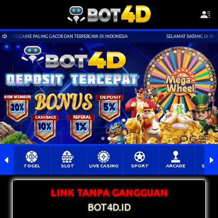
E PALING GACOR DAN TERPERCAYA DI INDONESIA
SELAMAT DATANG DI BOT4D SITUS GAME
TOGEL
SLOT
LIVE CASINO
SPORT
ARCADE
SABU
LINK TANPA GANGGUAN
BOT4D.ID