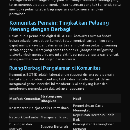
terus-menerus diperbarui menjanjikan keseruan yang tak terhenti, serta
membuka peluang lebar bagi siapa saja untuk memenangkan
permainan.
Komunitas Pemain: Tingkatkan Peluang
Menang dengan Berbagi
Dalam dunia permainan digital di BOT4D,
komunitas pemain bot4d
bukan sekadar tempat berkumpul, tetapi menjadi sumber ilmu yang
dapat memperkaya pengalaman serta meningkatkan peluang menang
setiap anggota. Di era yang serba terkoneksi,
jaringan sosial gaming
online
tumbuh menjadi ruang interaktif bagi para penggila game untuk
saling memberikan dukungan dan motivasi.
Ruang Berbagi Pengalaman di Komunitas
Komunitas BOT4D adalah laboratorium strategi dimana para pemain
bertukar pengetahuan tentang taktik dan metode terbaik dalam
menguasai game. Interaksi ini membentuk aliansi yang kuat dan
mendorong peningkatan skill setiap anggotanya.
Strategi yang
Manfaat Komunitas
Hasil
Dibagikan
Pengetahuan Game
Kesempatan Belajar
Analisis Permainan
Meningkat
Keputusan Bertaruh Lebih
Network Bertambah
Manajemen Risiko
Baik
Dukungan dan
Peningkatan Kemungkinan
Strategi Bertaruh
Motivasi
Menang