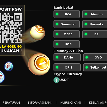
ushi Prime
Lab 19 Mania
Roma Plu
Bank Lokal
BCA
Mandiri
Danamon
Permata
OCBC
BSI
UOB
E Money & Pulsa
DANA
OVO
th of Egypt
Blessing of the Ox
Cupid Gar
QRIS
Telkomsel
Crypto Currency
USDT
PERATURAN
|
INFORMASI BANK
|
HUBUNGI KAMI
|
KEBIJAKAN P