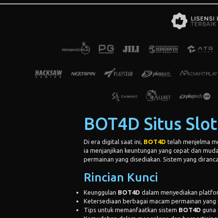
Rich Rich Water
Mo
Lucky Nangkwak
Cen
BOT4D Situs Slot
Di era digital saat ini,
BOT4D
telah menjelma men
ia menjanjikan keuntungan yang cepat dan muda
permainan yang disediakan. Sistem yang diran
Rincian Kunci
Keunggulan
BOT4D
dalam menyediakan platfor
Ketersediaan berbagai macam permainan yang m
Alice's Wonders
Ra
Tips untuk memanfaatkan sistem
BOT4D
guna 