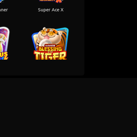
nner
Super Ace X
lympus
Blessing of the Tiger