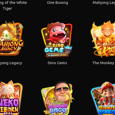
g of the White
One Boxing
Mahjong Le
Tiger
jong Legacy
Dino Gems
The Monkey 