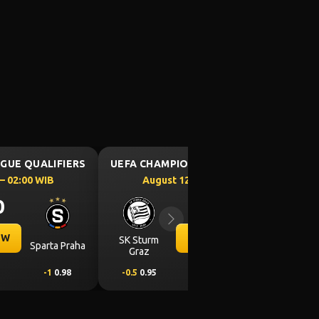
oker
Ghost House
A CHAMPIONS LEAGUE QUALIFIERS
August 11, 2026 — 22:59 WIB
ul
Vampire Hunter
0 : 0
Next
BET NOW
Union Saint-
 Glimt
Gilloise
5
0.77
-0.75
-0.95